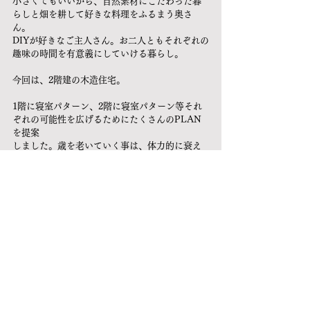
小さくてもいいから、自然素材にこだわった暮
らしと畑を耕して好きな料理をふるまう奥さ
ん。
DIYが好きなご主人さん。お二人ともそれぞれの
趣味の時間を有意義にしていける暮らし。
今回は、2階建の木造住宅。
1階に寝室パターン、2階に寝室パターン等それ
ぞれの可能性を広げるためにたくさんのPLAN
を提案
しました。歳を老いていく事は、体力的に衰え
ることも多いと思います。各場所には、休憩で
きるた
めのベンチを多く設けよう！と考えたり、縁側
のベンチに座って休憩したり、お茶を飲んだ
り。
そんな姿を通りすがりの人がみると、あいさつ
が始まって住民さんと仲良くなっていく。小さ
くても
街に開くことでちょっとしたきっかけづくりを
したいなと思いました。
夕方風を感じながら、夜空を見る。景色が良い